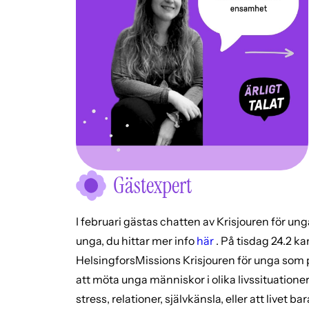
Gästexpert
I februari gästas chatten av Krisjouren för un
unga, du hittar mer info
här
. På tisdag 24.2 k
HelsingforsMissions Krisjouren för unga som p
att möta unga människor i olika livssituation
stress, relationer, självkänsla, eller att livet 