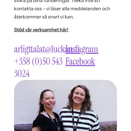
svara på dina funderingar. Tveka inte att
kontakta oss – vi läser alla meddelanden och
återkommer så snart vi kan.
Stöd vår verksamhet här!
arligttalat@luckan.fi
Instagram
+358 (0)50 543
Facebook
3024